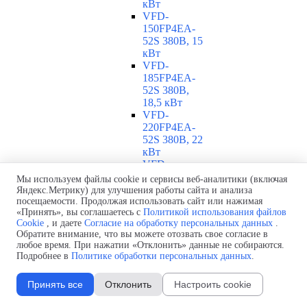
кВт
VFD-
150FP4EA-
52S 380В, 15
кВт
VFD-
185FP4EA-
52S 380В,
18,5 кВт
VFD-
220FP4EA-
52S 380В, 22
кВт
VFD-
300FP4EA-
Мы используем файлы cookie и сервисы веб-аналитики (включая
52S 380В, 30
Яндекс.Метрику) для улучшения работы сайта и анализа
кВт
посещаемости. Продолжая использовать сайт или нажимая
«Принять», вы соглашаетесь с
Политикой использования файлов
VFD-
Cookie
, и даете
Согласие на обработку персональных данных
.
370FP4EA-
Обратите внимание, что вы можете отозвать свое согласие в
52S 380В, 37
любое время. При нажатии «Отклонить» данные не собираются.
кВт
Подробнее в
Политике обработки персональных данных
.
VFD-
450FP4EA-
Принять все
Отклонить
Настроить cookie
52S 380В, 45
кВт