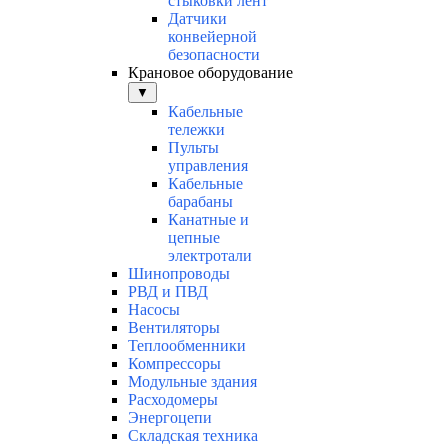
стыковки лент
Датчики
конвейерной
безопасности
Крановое оборудование
▼
Кабельные
тележки
Пульты
управления
Кабельные
барабаны
Канатные и
цепные
электротали
Шинопроводы
РВД и ПВД
Насосы
Вентиляторы
Теплообменники
Компрессоры
Модульные здания
Расходомеры
Энергоцепи
Складская техника