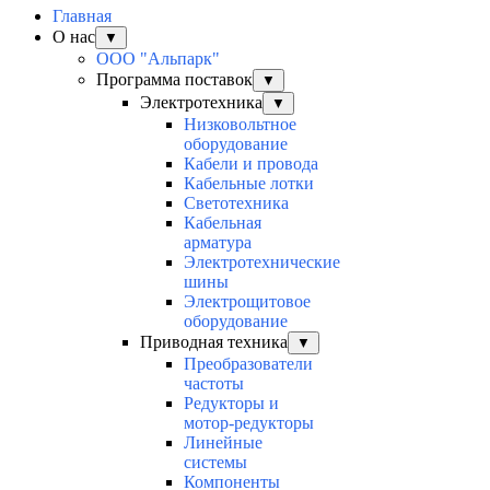
Главная
О нас
▼
ООО "Альпарк"
Программа поставок
▼
Электротехника
▼
Низковольтное
оборудование
Кабели и провода
Кабельные лотки
Светотехника
Кабельная
арматура
Электротехнические
шины
Электрощитовое
оборудование
Приводная техника
▼
Преобразователи
частоты
Редукторы и
мотор-редукторы
Линейные
системы
Компоненты