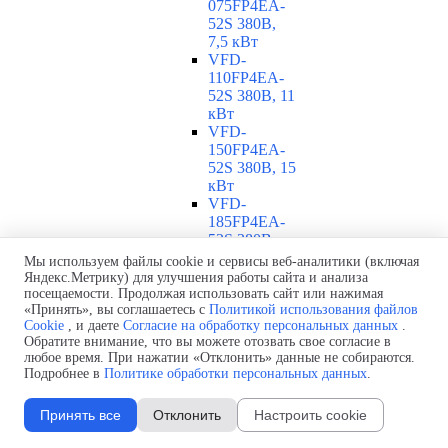
075FP4EA-
52S 380В,
7,5 кВт
VFD-
110FP4EA-
52S 380В, 11
кВт
VFD-
150FP4EA-
52S 380В, 15
кВт
VFD-
185FP4EA-
52S 380В,
18,5 кВт
Мы используем файлы cookie и сервисы веб-аналитики (включая
VFD-
Яндекс.Метрику) для улучшения работы сайта и анализа
220FP4EA-
посещаемости. Продолжая использовать сайт или нажимая
«Принять», вы соглашаетесь с
Политикой использования файлов
52S 380В, 22
Cookie
, и даете
Согласие на обработку персональных данных
.
кВт
Обратите внимание, что вы можете отозвать свое согласие в
VFD-
любое время. При нажатии «Отклонить» данные не собираются.
300FP4EA-
Подробнее в
Политике обработки персональных данных
.
52S 380В, 30
кВт
Принять все
Отклонить
Настроить cookie
VFD-
370FP4EA-